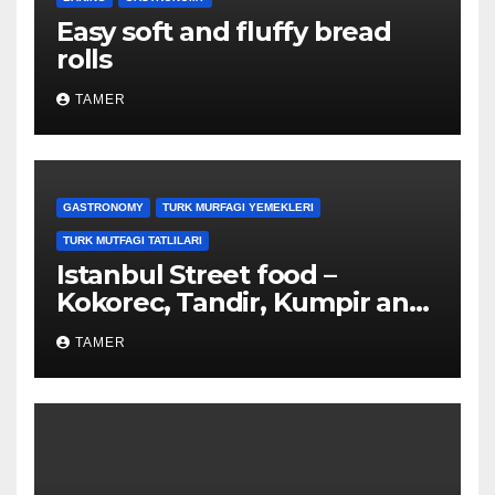
Easy soft and fluffy bread
rolls
TAMER
GASTRONOMY
TURK MURFAGI YEMEKLERI
TURK MUTFAGI TATLILARI
Istanbul Street food –
Kokorec, Tandir, Kumpir and
more
TAMER