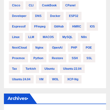
Cisco
CLI
CookBook
CPanel
Developer
DNS
Docker
ESP32
Espressif
FFmpeg
GitHub
HMRC
IOS
Linux
LLM
MACOS
MySQL
N8n
NextCloud
Nginx
OpenAI
PHP
POE
Proxmox
Python
Restore
SSH
SSL
Tax
Turkish
Ubuntu
Ubuntu 22.04
Ubuntu 24.04
VM
WOL
XCP-Ng
Archives•