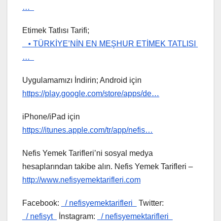
…
Etimek Tatlısı Tarifi;
• TÜRKİYE’NİN EN MEŞHUR ETİMEK TATLISI
…
Uygulamamızı İndirin; Android için
https://play.google.com/store/apps/de…
iPhone/iPad için
https://itunes.apple.com/tr/app/nefis…
Nefis Yemek Tarifleri’ni sosyal medya
hesaplarından takibe alın. Nefis Yemek Tarifleri –
http://www.nefisyemektarifleri.com
Facebook:
/ nefisyemektarifleri
Twitter:
/ nefisyt
İnstagram:
/ nefisyemektarifleri