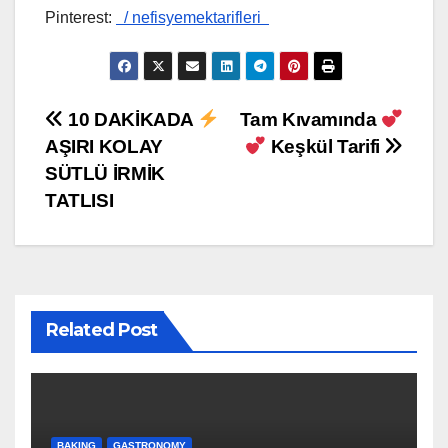
Pinterest:
/ nefisyemektarifleri
Post
10 DAKİKADA
Tam Kıvamında
AŞIRI KOLAY
Keşkül Tarifi
navigation
SÜTLÜ İRMİK
TATLISI
Related Post
BAKING
GASTRONOMY