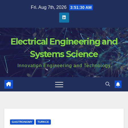
Skip
Fri. Aug 7th, 2026
3:51:31 AM
to
content
Electrical Engineering and
Systems Science
Innovation Engineering and Technology
GASTRONOMY
TURKCE