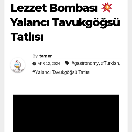
Lezzet Bombası
Yalancı Tavukgöğsü
Tatlısı
By
tamer
#gastronomy
,
#Turkish
,
APR 12, 2024
#Yalancı Tavukgöğsü Tatlısı